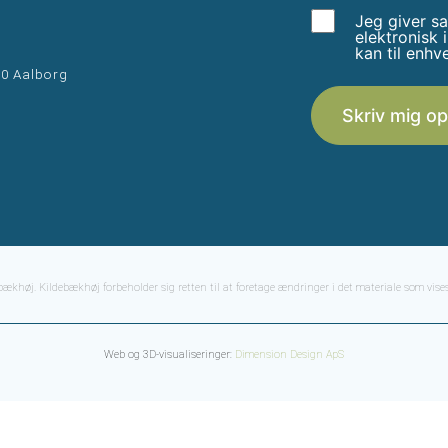
Jeg giver sa
elektronisk 
kan til enhv
00 Aalborg
Skriv mig op
bækhøj. Kildebækhøj forbeholder sig retten til at foretage ændringer i det materiale som vi
Web og 3D-visualiseringer:
Dimension Design ApS