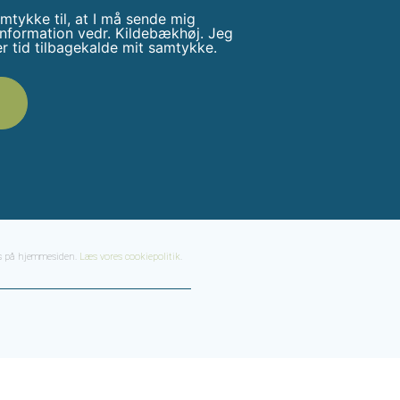
mtykke til, at I må sende mig
information vedr. Kildebækhøj. Jeg
er tid tilbagekalde mit samtykke.
ses på hjemmesiden.
Læs vores cookiepolitik
.