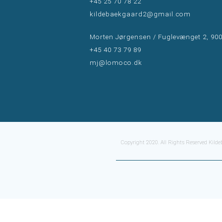
+45 25 70 78 22
kildebaekgaard2@gmail.com
Morten Jørgensen / Fuglevænget 2, 90
+45 40 73 79 89
mj@lomoco.dk
Copyright 2020. All Rights Reserved Kilde