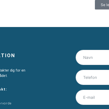
Se l
ATION
takter dig for en
ådet.
akt:
orvorde