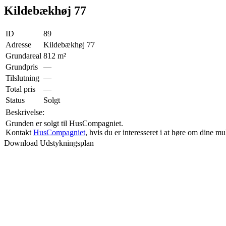
Kildebækhøj 77
ID
89
Adresse
Kildebækhøj 77
Grundareal
812
m²
Grundpris
—
Tilslutning
—
Total pris
—
Status
Solgt
Beskrivelse:
Grunden er solgt til HusCompagniet.
Kontakt
HusCompagniet
, hvis du er interesseret i at høre om dine m
Download Udstykningsplan